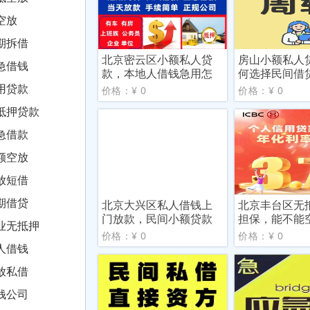
空放
期拆借
北京密云区小额私人贷
房山小额私人
急借钱
款，本地人借钱急用怎
何选择民间借
么办
用贷款
价格：¥ 0
价格：¥ 0
抵押贷款
急借款
额空放
放短借
期借贷
北京大兴区私人借钱上
北京丰台区无
门放款，民间小额贷款
担保，能不能
业无抵押
公司
借钱
价格：¥ 0
价格：¥ 0
人借钱
放私借
钱公司