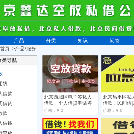
产品
分类
知识
问答
首页
->产品/服务
分类导航
放
用钱
人借款
北京西城区电子签私人
北京昌平区私
借款，个人借贷电话咨
借款，民间借
间借贷
询
法律
价格：¥ 0
价格：¥ 0
放款
人借钱
抵空放