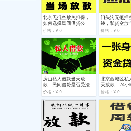
北京无抵空放免担保，
门头沟无抵押
如何选择民间借贷公
钱，私贷空放
司？
价格：¥ 0
价格：¥ 0
房山私人借款当天放
北京西城区私
款，民间借贷是否受法
天放款，24小
律保护
款
价格：¥ 0
价格：¥ 0