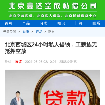
首页
产品
分类
知识
问答
联系
当前位置 >
首页
>
产品
> 正文
北京西城区24小时私人借钱，工薪族无
抵押空放
面议
价格：
2026-08-08 02:10:01 2583次浏览