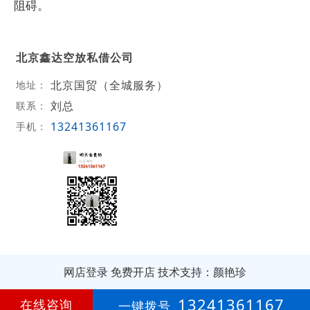
阻碍。
北京鑫达空放私借公司
北京国贸（全城服务）
地址：
刘总
联系：
13241361167
手机：
网店登录
免费开店
技术支持：颜艳珍
第
2年
13241361167
在线咨询
一键拨号