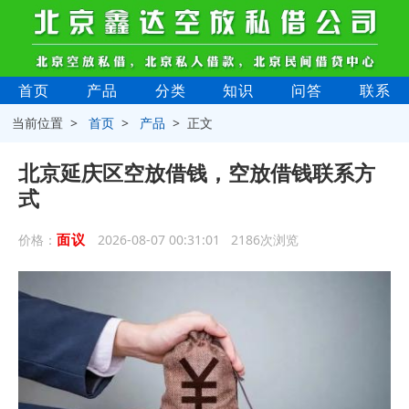
首页
产品
分类
知识
问答
联系
当前位置 >
首页
>
产品
> 正文
北京延庆区空放借钱，空放借钱联系方
式
面议
价格：
2026-08-07 00:31:01 2186次浏览