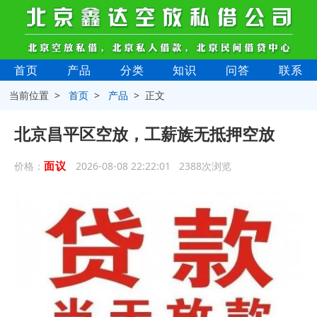
首页
产品
分类
知识
问答
联系
当前位置 >
首页
>
产品
> 正文
北京昌平区空放，工薪族无抵押空放
面议
价格：
2026-08-08 22:22:01 2388次浏览