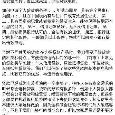
需资金周转，走正规渠道，办理贷款项目。
如何申请个人贷款的条件： ，年满25周岁，具有完全民事行
为能力；并且在中国境内有常住户口或有效居住证明。 第
二，具有固定的职业或者稳定的经济收入，能够保障按期还本
付息的能力。 第三，信用记录良好，无不良信用记录。 第
四，能够提供银行认可的，合法有效的担保。 第五，银行规
定的其他条件。 一般满足以上条件，您就可以向商业银行提
出借款申请。
了解不同种类的贷款 在选择贷款产品时，我们需要理解贷款
的种类和特点，方便选择适合我们的那一种。目前市面上常见
的贷款类型包括：个人信用贷款、房屋抵押贷款、车位贷款、
车辆抵押贷款等。我们可以仔细了解这些贷款的基本信息和特
点，比较它们的优劣，再进行合理选择。
贷款已经成为非常普遍的一个事情了，很多人在有资金需求的
时候都会选择贷款，贷款的形式有很多种，例如个人贷款大部
分都会分消费贷和经营贷，经营贷款下款的额度较大，但很多
人想要在规避银行监控的情况下去使用这笔资金，其实这里是
不建议大家这样做的，因为这样做会让银行将我们列入敏感客
户，不利于我们与银行的后期合作，所以大家尽量还是不要这