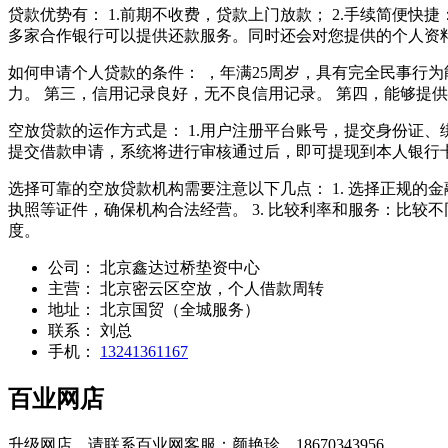
贷款优势有： 1.前期不收费，贷款上门放款； 2.手续简便快
多家合作银行可以提供还款服务。同时还会对您提供的个人资料
如何申请个人贷款的条件： ，年满25周岁，具有完全民事行
力。 第三，信用记录良好，无不良信用记录。 第四，能够提
空放贷款的运作方式是： 1.用户注册平台账号，提交身份证
提交借款申请，系统将进行审核通过后，即可提现到本人银行
选择可靠的空放贷款机构需要注意以下几点： 1. 选择正规的
执照等证件，确保机构合法经营。 3. 比较利率和服务：比较
度。
公司：
北京鑫达过桥垫资中心
主营：
北京密云区空放，个人借款周转
地址：
北京国贸（全城服务）
联系：
刘总
手机：
13241361167
百业网店
升级网店，请联系百业网客服：颜艳珍，
18670343956